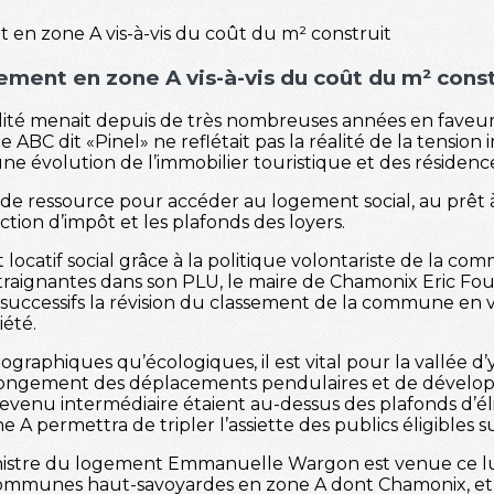
ment en zone A vis-à-vis du coût du m² const
lité menait depuis de très nombreuses années en faveur
C dit «Pinel» ne reflétait pas la réalité de la tension i
une évolution de l’immobilier touristique et des résidenc
e ressource pour accéder au logement social, au prêt à
uction d’impôt et les plafonds des loyers.
ocatif social grâce à la politique volontariste de la com
ontraignantes dans son PLU, le maire de Chamonix Eric Fo
 successifs la révision du classement de la commune e
iété.
graphiques qu’écologiques, il est vital pour la vallée d’y
allongement des déplacements pendulaires et de développ
revenu intermédiaire étaient au-dessus des plafonds d’éli
A permettra de tripler l’assiette des publics éligibles su
 ministre du logement Emmanuelle Wargon est venue ce lu
communes haut-savoyardes en zone A dont Chamonix, et d’