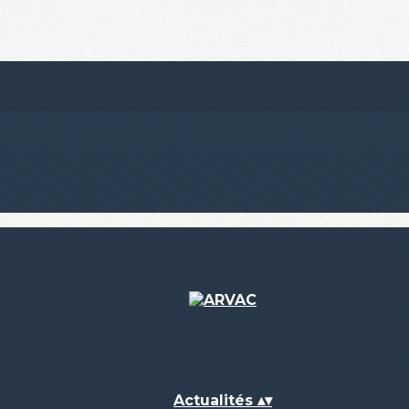
Actualités
▴
▾