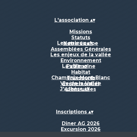
L'association
▴
▾
Missions
Statuts
Les enjeux
▴
▾
Notre équipe
Assemblées Générales
Les enjeux de la vallée
Environnement
La ville
▴
▾
Patrimoine
Habitat
Chamonix-Mont-Blanc
Transports
Vie de la Vallée
Evénementiel
J'adhère
▴
▾
Liens utiles
Inscriptions
▴
▾
Dîner AG 2026
Excursion 2026