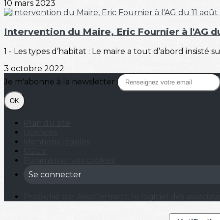
10 mars 2023
Intervention du Maire, Eric Fournier à l'AG d
1 - Les types d’habitat : Le maire a tout d’abord insisté s
3 octobre 2022
Je m'abonne à la newsletter
OK
Plan du site
Licences
Mentions légales
CGUV
Paramétrer vos cookies
Se connecter
Propulsé par AssoConnect, le logiciel des associati