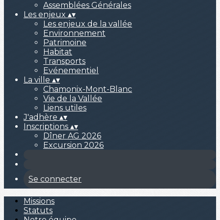
Assemblées Générales
Les enjeux
▴
▾
Les enjeux de la vallée
Environnement
Patrimoine
Habitat
Transports
Evénementiel
La ville
▴
▾
Chamonix-Mont-Blanc
Vie de la Vallée
Liens utiles
J'adhère
▴
▾
Inscriptions
▴
▾
Dîner AG 2026
Excursion 2026
Se connecter
Missions
Statuts
Notre équipe