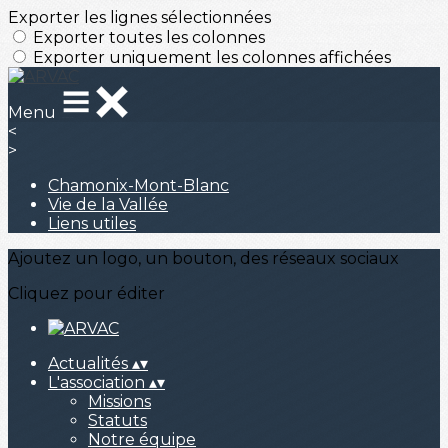
Exporter les lignes sélectionnées
Exporter toutes les colonnes
Exporter uniquement les colonnes affichées
Menu
<
>
Chamonix-Mont-Blanc
Vie de la Vallée
Liens utiles
Ajoutez un logo, un bouton, des réseaux sociaux
Cliquez pour éditer
Actualités
▴
▾
L'association
▴
▾
Missions
Statuts
Notre équipe