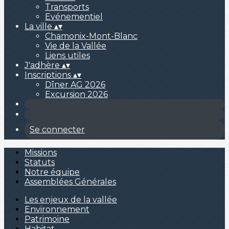
Transports
Evénementiel
La ville
▴
▾
Chamonix-Mont-Blanc
Vie de la Vallée
Liens utiles
J'adhère
▴
▾
Inscriptions
▴
▾
Dîner AG 2026
Excursion 2026
Se connecter
Missions
Statuts
Notre équipe
Assemblées Générales
Les enjeux de la vallée
Environnement
Patrimoine
Habitat