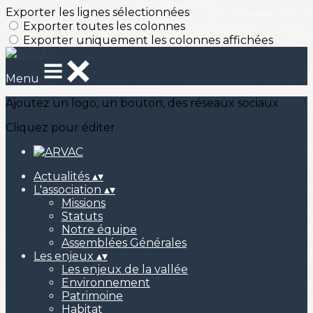
Exporter les lignes sélectionnées
Exporter toutes les colonnes
Exporter uniquement les colonnes affichées
Menu
Ajoutez un logo, un bouton, des réseaux sociaux
Cliquez pour éditer
Actualités
▴
▾
L'association
▴
▾
Missions
Statuts
Notre équipe
Assemblées Générales
Les enjeux
▴
▾
Les enjeux de la vallée
Environnement
Patrimoine
Habitat