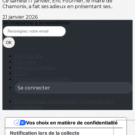
Ce samedi 17 janvier, Éric Fournier, le maire de
Chamonix, a fait ses adieux en présentant ses...
21 janvier 2026
Je m'abonne à la newsletter
OK
Plan du site
Licences
Mentions légales
CGUV
Paramétrer vos cookies
Se connecter
Propulsé par AssoConnect, le logiciel des
associations
Vos choix en matière de confidentialité
Notification lors de la collecte