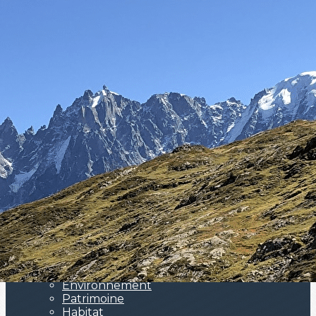
Exporter les lignes sélectionnées
Exporter toutes les colonnes
Exporter uniquement les colonnes affichées
Menu
Ajoutez un logo, un bouton, des réseaux sociaux
Cliquez pour éditer
Actualités
▴
▾
L'association
▴
▾
Missions
Statuts
Notre équipe
Assemblées Générales
Les enjeux
▴
▾
Les enjeux de la vallée
Environnement
Patrimoine
Habitat