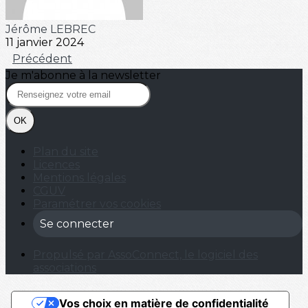
Jérôme LEBREC
11 janvier 2024
Précédent
Je m'abonne à la newsletter
OK
Plan du site
Licences
Mentions légales
CGUV
Paramétrer vos cookies
Se connecter
Propulsé par AssoConnect, le logiciel des
associations
Vos choix en matière de confidentialité