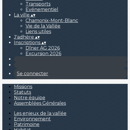
Transports
Evénementiel
La ville
▴
▾
Chamonix-Mont-Blanc
Vie de la Vallée
Liens utiles
J'adhère
▴
▾
Inscriptions
▴
▾
Dîner AG 2026
Excursion 2026
Se connecter
Missions
Statuts
Notre équipe
Assemblées Générales
Les enjeux de la vallée
Environnement
Patrimoine
Habitat